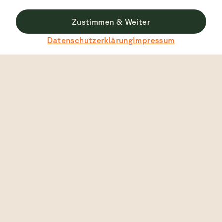
Zustimmen & Weiter
Datenschutzerklärung
Impressum
Bestbewertet
4.7
2445
Ansicht
Deutsch
Auto