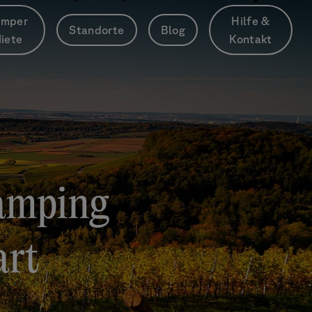
mper
Hilfe &
Standorte
Blog
iete
Kontakt
Camping
art