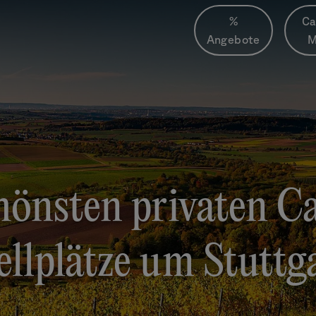
%
Ca
Angebote
M
hönsten privaten 
ellplätze um Stuttg