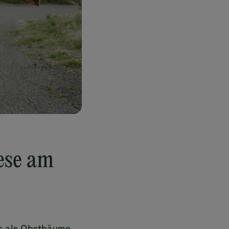
iese am
s als Obstbäume,