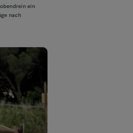
d obendrein ein
üge nach