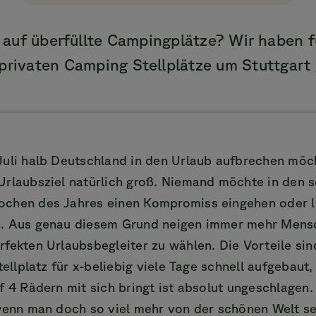
 auf überfüllte Campingplätze? Wir haben f
privaten Camping Stellplätze um Stuttgart
uli halb Deutschland in den Urlaub aufbrechen möch
Urlaubsziel natürlich groß. Niemand möchte in den 
chen des Jahres einen Kompromiss eingehen oder l
. Aus genau diesem Grund neigen immer mehr Mensc
fekten Urlaubsbegleiter zu wählen. Die Vorteile sind
tellplatz für x-beliebig viele Tage schnell aufgebaut, 
f 4 Rädern mit sich bringt ist absolut ungeschlagen
 wenn man doch so viel mehr von der schönen Welt s