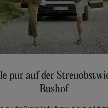
lle pur auf der Streuobstw
Bushof
, aus dem Dachzelt oder Fenster blicken und nicht