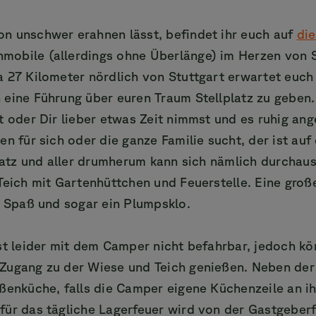
n unschwer erahnen lässt, befindet ihr euch auf
die
obile (allerdings ohne Überlänge) im Herzen von 
 27 Kilometer nördlich von Stuttgart erwartet euch
 eine Führung über euren Traum Stellplatz zu geben.
t oder Dir lieber etwas Zeit nimmst und es ruhig ang
en für sich oder die ganze Familie sucht, der ist auf
platz und aller drumherum kann sich nämlich durchaus
Teich mit Gartenhüttchen und Feuerstelle. Eine gro
d Spaß und sogar ein Plumpsklo.
st leider mit dem Camper nicht befahrbar, jedoch kön
Zugang zu der Wiese und Teich genießen. Neben der
ßenküche, falls die Camper eigene Küchenzeile an i
ür das tägliche Lagerfeuer wird von der Gastgeberf