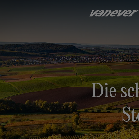
Die sc
St