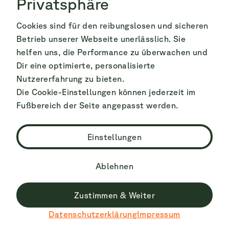
Privatsphäre
Für ein bisschen Abwechslung bei Deinem
naturreichen Urlaub könntest Du einen Ausflug
Cookies sind für den reibungslosen und sicheren
in Bayerns höchstgelegene Stadt, die Altstadt
Betrieb unserer Webseite unerlässlich. Sie
von Füssen unternehmen. Die Stadt ist
helfen uns, die Performance zu überwachen und
fußläufig in etwa einer Stunde vom Hopfensee
Dir eine optimierte, personalisierte
aus zu erreichen. In der Reichenstraße, dem
Nutzererfahrung zu bieten.
Die Cookie-Einstellungen können jederzeit im
Herzstück Füssens findest Du traditionell
Fußbereich der Seite angepasst werden.
bayrische Architektur, gemütliche Cafés und
Restaurants und kleine Geschäfte zum
Einstellungen
flanieren und bummeln. Wenn Du Dich für
Architektur und Geschichte interessierst
Ablehnen
kannst Du Dir das Hohe Schloss oder das
Benedikterkloster St. Mag anschauen oder Du
Zustimmen & Weiter
besuchst das Museum der Stadt Füssen. Du
Datenschutzerklärung
Impressum
kannst auch zum Franziskanerplatz gehen, um