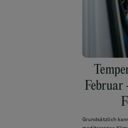
Temper
Februar 
F
Grundsätzlich kan
mediterranes Klim