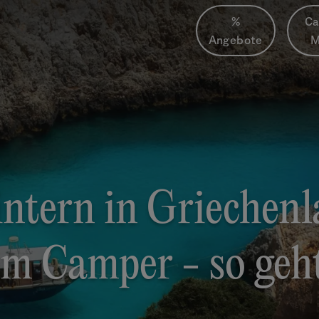
%
Ca
Angebote
M
ntern in Griechenl
m Camper - so geht