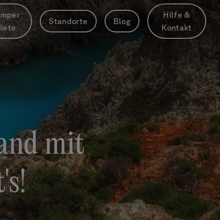
mper
Hilfe &
Standorte
Blog
iete
Kontakt
and mit
's!