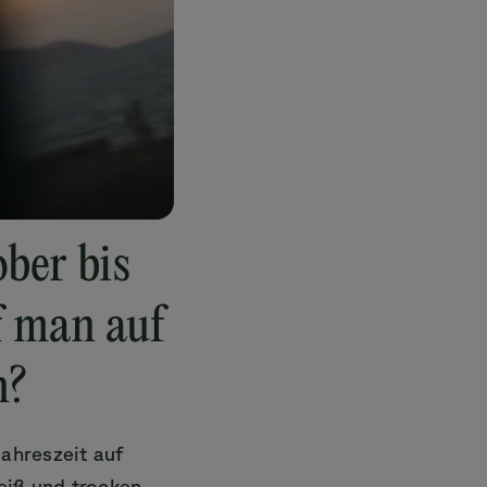
ber bis
f man auf
n?
ahreszeit auf
eiß und trocken