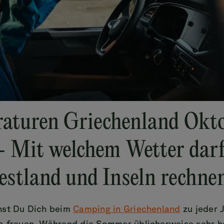
aturen Griechenland Okto
- Mit welchem Wetter dar
estland und Inseln rechne
nst Du Dich beim
Camping in Griechenland
zu jeder J
a freuen. Während die Sommer üblicherweise sehr h