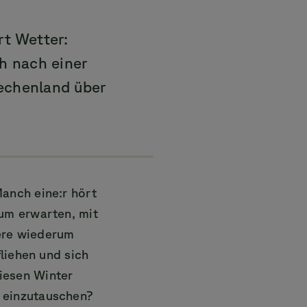
rt Wetter:
ch nach einer
iechenland über
anch eine:r hört
um erwarten, mit
ere wiederum
liehen und sich
iesen Winter
 einzutauschen?