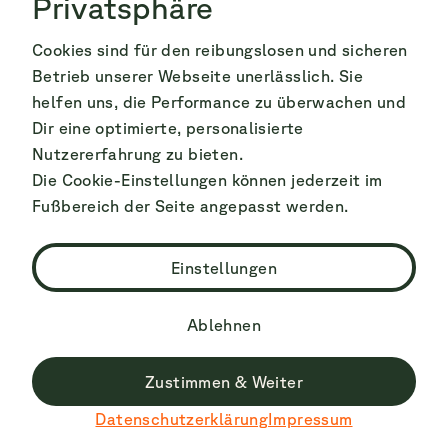
Privatsphäre
Vulkan ähneln. Bis zu drei Meter hoch werden
dort in Berca die Schlammvulkane und wir
Cookies sind für den reibungslosen und sicheren
haben Glück, dass wir einige dieser Blubber-
Betrieb unserer Webseite unerlässlich. Sie
Vulkane aus nächster Nähe betrachten dürfen
helfen uns, die Performance zu überwachen und
Dir eine optimierte, personalisierte
(in Rumänien ist es glücklicherweise noch nicht
Nutzererfahrung zu bieten.
wie in manch anderem Land dass solche Natur-
Die Cookie-Einstellungen können jederzeit im
Attraktionen komplett abgesperrt und
Fußbereich der Seite angepasst werden.
touristisch vermarktet werden).
Einstellungen
Ablehnen
Zustimmen & Weiter
Datenschutzerklärung
Impressum