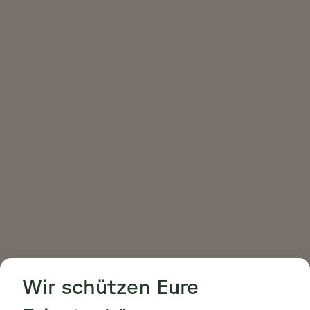
Cookie Consent
Cookie Consent
Wir schützen Eure